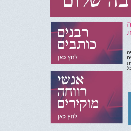
2 במטרה
ת
ה
ם
ת
ל