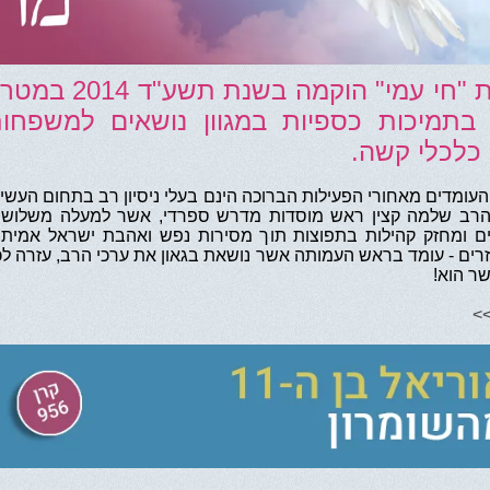
עמותת "חי עמי" הוקמה בשנת תשע"ד 014
 בתמיכות כספיות במגוון נושאים למשפחו
כלכלי קשה.
עומדים מאחורי הפעילות הברוכה הינם בעלי ניסיון רב בתחום העשיי
הרב שלמה קצין ראש מוסדות מדרש ספרדי, אשר למעלה משלושי
ם ומחזק קהילות בתפוצות תוך מסירות נפש ואהבת ישראל אמיתי
רים - עומד בראש העמותה אשר נושאת בגאון את ערכי הרב, עזרה לכ
שר הוא!
>>