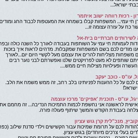
תי ישראל...
ון - רכזת רווחה ישוב איתמר
ן חי עמי... המשפחות קבלו בשמחה את המעטפות לכבוד החג ומודים
שר כח על עזרה עצומה זו...
לשירותים חברתיים בית-אל
ודות לעמותת חי עמי על השותפות בעבודה לאורך כל השנה כולה ובפר
נו מודים לכם בשם המשפחות שמקבלות. מדהים לראות איך בזכות
משפחות מצליחות להרים את עצמם מעל לקשיי היום יום...לאורך
תם שותפים לא מעט לפרויקטים שלנו ואפשרתם לבני נוער רבים
 העשרה ופעילויות מצילות חיים ממש....
, עו"ס
-
כוכב יעקב
ם לכם על כל ההענות לפניותינו בלב רחב, זה ממש משמח את הלב.
ישראל!
גל, עו"ס
-
תוכנית 'אפיקים' מרכז עוצמה
 אישית לראשונה אני נחשפת לכמות התמיכות הנדיבה... זה מחמם את
צלחה בעבודת הקודש והמשך שיתוף פעולה פורה
.
וביץ, מנכ"לית קרן גוש עציון
להודות לכם על תרומת שמיכות עבור הקשישים וילדי סדנת שילוב (כפר
דים בעלי צרכים מיוחדים) בגוש עציון.
שים כמוכם... נהנים עשרות ילדים וקשישים מחורף חם ונעים.