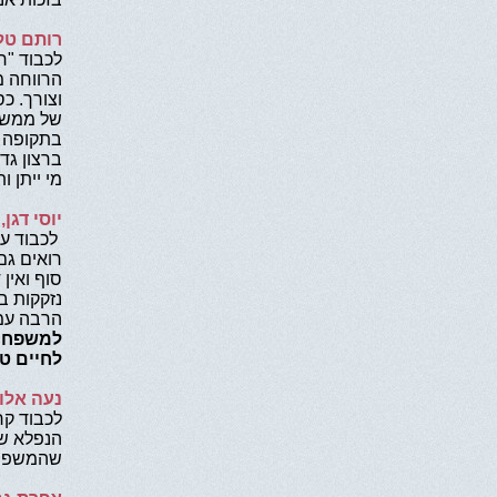
רותם טל,
לכבוד "ח
הרווחה מ
וצורך. כ
של ממש..
בתקופה ק
ברצון גדול
מי ייתן ו
יוסי דגן
לכבוד עמ
רואים גם
סוף ואין
נזקקות בש
הרבה עמו
למשפחות
לחיים טו
נעה אלוי
לכבוד קר
הנפלא שע
שהמשפחה 