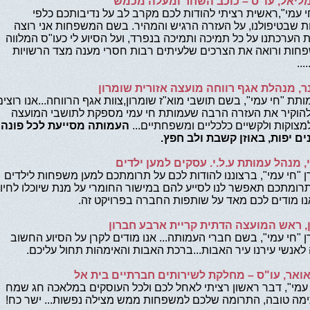
ליאל, עו"ס – כוכב השחר ומעלה מכמש
י עמי",ראשית רציתי להודות לכם מקרב לב על נדיבותכם כלפי
שבטיפולנו, על העזרה הרגיש והמהיר. בשם המשפחות אני רוצה
 הערכתנו על כל תמיכה ותמיכה בנפרד, ועל הסיוע לי כעו"ס המלווה
ות ורואה את הצרכים שלעיתים רבות חסרי מענה מצד הרשויות
...
ר, מנהלת אגף רווחה מועצה אזורית שומרון
ותת "חי עמי", בשם תושבי מוא"ז שומרון,צוות אגף הרווחה...אנו רוצים
להוקיר את העזרה הרבה שעמותת חי עמי מספקת לתושבי המועצה
מצוקות ולקשיים כלכליים ומשפחתיים...
העמותה מסייעת לכל פונה
ם יפות, באוזן קשבת ולב חפץ.
י, מנהל עמותת ע.ל.י. עסקים למען ילדים
ן "חי עמי", ברצוננו להודות לכם על תרומתכם למען משפחות לילדים
.תרומתכם תאפשר לנו לסייע להם במישור החומרי על מנת שיוכלו לחיו
נו מודים לכם מאד על שותפות החברה בפרויקט זה.
ן, ראש המועצה הדתית קריית ארבע חברון
ן "חי עמי", בשם חברי העמותה... אנו מודים לקרן על הסיוע החשוב
לאנשי עירנו עיר האבות...ברכת האבות והאימהות תחול עליכם.
אואר, עו"ס – מחלקת לשירותים חברתיים בית אל
 עמי", דבר ראשון רציתי לאחל לכם ולכל העוסקים במלאכה חג שמח
מה טובה, התרומה שלכם למשפחות ממש מצילה נפשות... ישר כח!