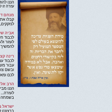
הננו להו
עזרה זו 
מנחם דוי
קבלו את 
לנזקקים, 
אביה של
לכבוד חי
לעזור ול
להמשיך ל
רינה קצ
לכבוד עמ
עבור משפ
ובשם צוו
לכם ומאח
הרב אלי 
הננו מבי
לעזרה...
בשמחה יח
ישראל בר
ברצוננו 