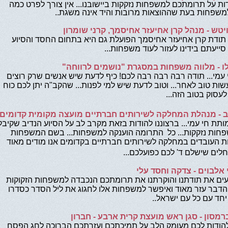
דות על תרומתכם למשפחות נזקקות ביישובנו... אין צורך לפרט כמה
למשפחות בעת שההוצאות מרובות והיד אינה משגת..
טש - מנהל קרן אחיעזר אחיסמך, קרני שומרון
תודת קרן אחיעזר אחיסמך הפועלת גם היא בתחום החסד והסיוע
סייעתם בידינו לעזור לעוד משפחות...
ו - מלווה משפחות במסגרת "נושמים לרווחה"
 עמי... תודה רבה רבה רבה לכם! כיף לדעת שיש אנשים שרק רוצים
עשות טוב לאחר... וטוב לדעת שיש למי לפנות... שהקב"ה יתן לכם כוח
עסוק בטוב הזה...
ב - מנהלת המחלקה לשירותים חברתיים מועצה מקומית קדומים
ותת חי עמי... ברצוננו להודות בזאת מקרב לב על הסיוע הנדיב שקיבלנ
חות נזקקות... כל התרומה הוענקה למשפחות... בשם המשפחות
ת העובדים במחלקה לשירותים חברתיים בקדומים אנו מודים מאוד
לים שישלם ד' לכם כפועלכם...
אלבוים - צדקה וחסד עלי
עים את תודתנו והוקרתנו את תרומתכם הנכבדה למשפחות הזקוקות
 הדבר עזר מאוד ואיפשר למשפחות אלו לחגוג את ליל הסדר כסדרו
ד עם כל עם ישראל..
מסון - סגן ראש מועצת קרית ארבע - חברון
להודות לכם מעומק הלב על תמיכתכם ועזרתכם הברוכה לחג הפסח