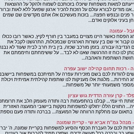
ייעתם למאות משפחות שיוכלו בזכותכם לשמוח ולהקל על ההוצאות
.אנו מודים לבורא עולם על הזכות להכיר ארגון שפועל ללא לאות וברוח
 פנים ובנפש חפצה... בזכות מעשיכם אלו אתם מקדשים שם שמים
ן בעיני אלוקים ואדם...
בל - עמונה
 הפסח כאשר היינו מצויים במעבר בין חורף לקיץ, כאשר רובו ככולו
ו קבור אי שם בין עשרות הארגזים שבמכולות, התרגשנו לקבל את
הנדיבה עבורנו. בזמן מורכב שכזה, בין בית חרב לבית שעוד לא נבנה
תן לנו כוח זו ההרגשה שאנו לא לבד... על ששימחתם וחיממתם את
חושת השותפות והאהבה...
ה - רכזת תחום קהילה ישוב עפרה
ים להודות לכם בשם מזכירות עפרה על תמיתכם במשפחות ביישובנו
 החירות... מלגות אלו מעניקות לנו שותפות קהילתית אמיתית ויכולת
ספר משמעותי יותר של משפחות...
פלד - קרן עזרה הדדית גוש עציון
ותת חי עמי... קבלנו בהתפעמות רבה ותודה מעומק הלב את תרומתכ
יה... התווים הללו יחולקו למשפחות נזקקות ביישובי המועצה האזורית
ן בתאום עם מחלקת הרווחה של המועצה... בברכה ותודה פעם נוספת
- מנהל גמ"ח אביא שי - קריית שמונה
הודות לכם על העברת הכסף והסיוע למשפחות בקריית שמונה, ה' יבר
ע רב וברכה בכל מעשה ידיכם. שתזכו תמיד להרבות אור בעניים