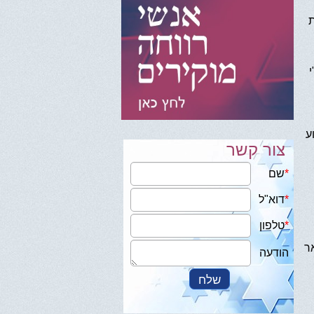
ת
ע
צור קשר
ר