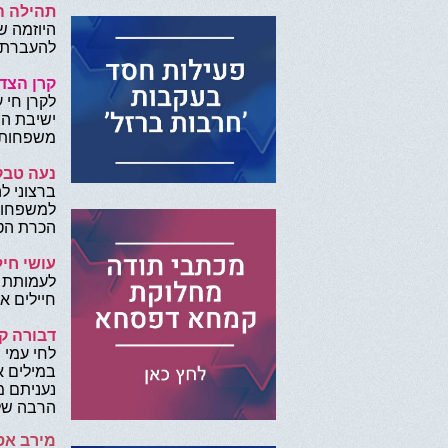
תהילה ה
היוזמה ש
להעברת ה
קרן הצד
לקרן חי 
ישיבת הה
משפחות נ
נעה טבק
ברצוני ל
למשפחות 
הכרת הטו
עושי חיל
לעמותת ח
חיילים אל
דבורה ק
לחי עמי 
במילים 
נעניתם מ
הרבה של
מירב אסו