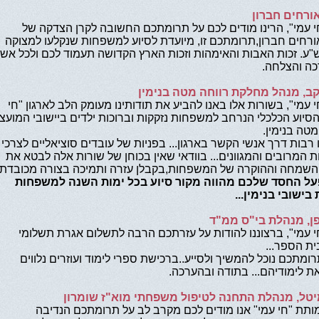
ורחים חברון
י עמי", הרינו מודים לכם על תרומתכם החשובה לקרן הצדקה של
רחים חברון,תרומתכם זו, מיועדת לסיוע למשפחות שנקלעו למצוקה
"ע. זכות האבות והאימהות וזכות הארץ הקדושה תעמוד לכם ולכל אש
כה והצלחה.
קב, מנהל מחלקת רווחה מטה בנימין
י עמי", בשורות אלו באנו להביע את תודותינו מעומק הלב לארגון "חי
הסיוע הכלכלי הנרחב למשפחות נזקקות וברוכות ילדים ביישובי המועצ
מטה בנימין.
 רבות דרך אנשי הקשר בארגון... בפניות של עובדים סוציאליים לצרכי
המרובים והמגוונים... בוודאי שאין בכוחן של שורות אלה לבטא את
השמחה וההוקרה של המשפחות,בקבלן עזרה ותמיכה בצורה מכובדת
ל החסד שלכם מהווה מקור סיוע בכל ימות השנה למשפחות
בישובי בנימין...
פן, מנהלת בי"ס ממ"ד
י עמי", ברצוננו להודות על עזרתכם הרבה לתשלום אגרת תשלומי
ית הספר...
ומתכם נוכל להמשיך ולסייע..ברכישת ספרי לימוד ועוזרים נלווים
ת לימודיהם... בתודה ובהערכה.
יטל, מנהלת התחנה לטיפול משפחתי מוא"ז שומרון
ותת "חי עמי" אנו מודים לכם מקרב לב על תרומתכם הנדיבה