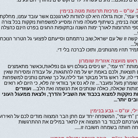
 עו"ס – מרכזת תרומות מטה בנימין
י עמי", זכות גדולה היא לנו להודות לארגונכם אשר עובד עמנו, מחלקת
טה בנימין, בשיתוף פעולה פורה ומסייע למשפחות נזקקות בכל צורה
ספי התרומות לאורך ימות השנה ובתקופות החגים בפרט הינם כהצלה
.
שה זו של עם ישראל,שוב נרתמתם וסייעתם לפצועי גל הטרור הנוכחי
...
תמיד תהיו מהנותנים, ותזכו לברכה בלי די.
, ראש מועצה אזורית שומרון
ותת "חי עמי", יש ניסים בעולם ויש גם נפלאות,וכאשר מתאמצים
 תוצאות, ולכם באמת יש על מה להתגאות, על עבודה ומסירות שאין
 די לה, על ראש גדול מבוקר ועד לילה,על כך שאתם נותנים למשפחות
ומרון מעל ומעבר... זה לא נס אך בוודאי זה פלא, כי היום לא רואים
תות שכאלה, כאלה שנותנים את הנשמה ואת הלב...
ועוזרים
 נזקקות למצוא בכבוד את השביל והדרך, ולצאת ממעגל העוני
בים יותר...
לי, עו"ס – גבע בנימין
ן "חי עמי", המשפחה יחד עם חתן הבר המצווה מודים לכם על האירוע
רכתם לכבוד בר המצווה אין לתאר במילים את ההתרגשות
חוותה בשמחה חשובה זו.....