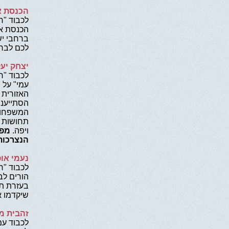
הכנסת א
לכבוד "ח
הכנסת או
ברחבי יש
לכם לבר
יצחק יע
לכבוד "ח
עמי" על 
האזורית 
הסתייענו
המשפחות 
תחושות 
ויפה.
מפע
הנצרכות 
נעמי או
לכבוד "ח
הורים לב
בעזרת תר
שיקדמו א
זהבית מ
לכבוד עמ