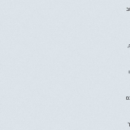
ב
,
ם
ך