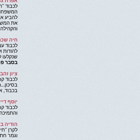
אפרת גמ
לכבוד "ח
המשפחות 
להביע את
את המשפח
והקהילה..
חיה שכנ
לכבוד עמ
להודות ו
שנקלעו ל
בסבר פני
ציון זהב
לכבוד קר
בסיכון..
בכבוד, א
יוסף דיי
לכבוד קר
והתמיכה 
הודיה ב
לקרן "חי
וגמר חתי