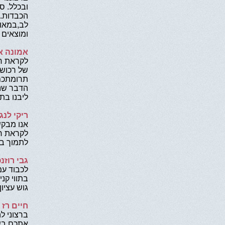
ובכלל. ס
הכבדות..
לב,במאור
ומוצאים ח
אמונה א
לקראת חג
של רכושנ
תרומתכם 
הדבר שנו
ליבנו בת
ריקי לנג
אנו מבקש
לקראת חג
לתמוך במ
גבי רוזנ
לכבוד עמ
בתווי קני
גוש עציו
חיים רז 
ברצוני ל
אתכם בשפ