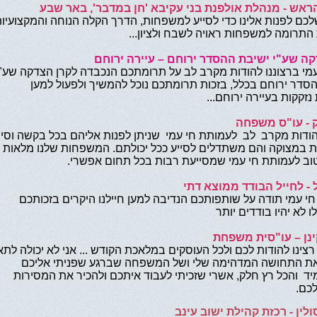
ראש - מנהלת אולפנת בני עקיבא 'חן במדבר', באר שבע
לכם לפנות אלינו כדי לסייע למשפחות, הדרך הקלה הנוחה והמקצועיו
תרומה למשפחות ראויה לשבח ולציון...
קה שע"י ישיבת ההסדר ירוחם – עיירה ירוחם
עמי ברצוננו להודות מקרב לב על תרומתכם הנכבדה לקרן הצדקה שע"י
סדר ירוחם בכלל, בזכות תרומתכם נוכל להמשיך ולפעול למען
זקקות בעיירה ירוחם...
 - עו"ס משפחה
הודות מקרב לב לעמותת חי עמי שניתן לפנות אליהם בכל בקשה וסיו
במצוקה והם משתדלים לסייע ככל יכולתם. המשפחות שלנו מלאות
ב לעמותת חי עמי שמסייעת רבות בכל תחום אפשרי.
 - לחייל הבודד ממוצא דתי
י עמי תודה על שותפותכם הנדיבה למען חיילנו היקרים בזכותכם
ו לא יהיו בודדים יותר
ינן – עו"סית משפחת
רצינו להודות לכם ולכל העוסקים במלאכת הקודש ... אני לא יכולה לתא
את התחושה המדהימה שלי ושל המשפחה שברגע שפניתי אליכם
יד והכל רץ חלק, אשרי שזכיתי לעבוד איתכם ולהכיר את המסירות
כם.
לין - רכזת קהילת ישוב עינב