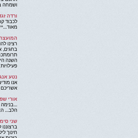
ושמחה בב
ורדה זגד
לכבוד קר
מאוד...יי
המועצה 
רצינו לה
בחגים, א
תרומתכם 
השנה היי
פעילויות
נטע אנגל
אנו מודי
אשריכם 
אורי שפי
...בנימה
הלב... ה
שני סימק
ברצוננו 
חינוך ליל
בזכות אנ